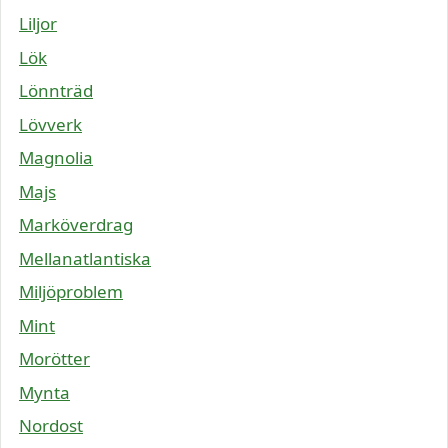
Liljor
Lök
Lönnträd
Lövverk
Magnolia
Majs
Marköverdrag
Mellanatlantiska
Miljöproblem
Mint
Morötter
Mynta
Nordost