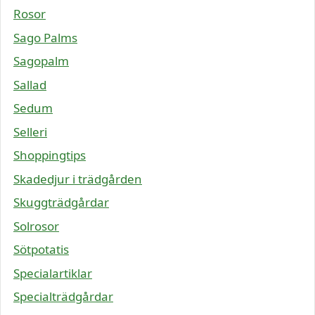
Rosor
Sago Palms
Sagopalm
Sallad
Sedum
Selleri
Shoppingtips
Skadedjur i trädgården
Skuggträdgårdar
Solrosor
Sötpotatis
Specialartiklar
Specialträdgårdar