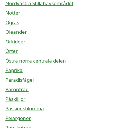
Nordvästra Stillahavsområdet
Nötter
Ogräs
Oleander
Orkidéer
Örter
Östra norra centrala delen
Paprika
Paradisfågel
Päronträd
Påskliljor
Passionsblomma
Pelargoner
Persikoträd