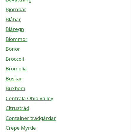
Björnbär
Blåbär
Blåregn
Blommor
Bönor
Broccoli
Bromelia
Buskar
Buxbom
Centrala Ohio Valley
Citrusträd
Container trädgårdar
Crepe Myrtle