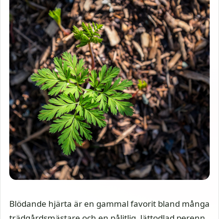
Blödande hjärta är en gammal favorit bland många
trädgårdsmästare och en pålitlig, lättodlad perenn