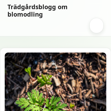
Hoppa
Trädgårdsblogg om
till
blomodling
innehåll
Meny