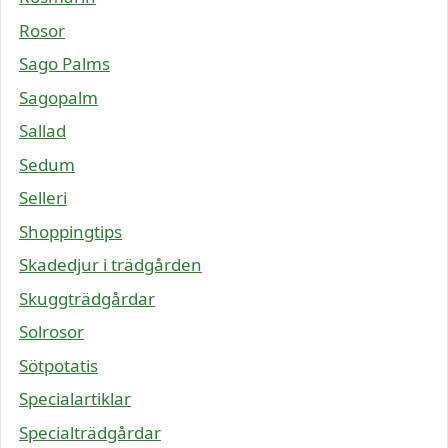
Rosor
Sago Palms
Sagopalm
Sallad
Sedum
Selleri
Shoppingtips
Skadedjur i trädgården
Skuggträdgårdar
Solrosor
Sötpotatis
Specialartiklar
Specialträdgårdar