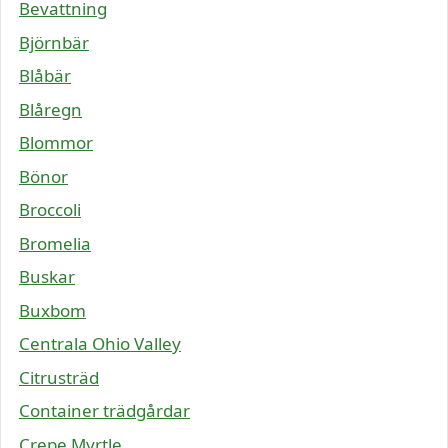
Bevattning
Björnbär
Blåbär
Blåregn
Blommor
Bönor
Broccoli
Bromelia
Buskar
Buxbom
Centrala Ohio Valley
Citrusträd
Container trädgårdar
Crepe Myrtle