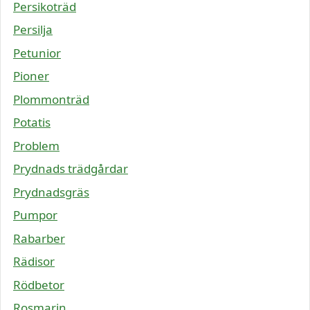
Persikoträd
Persilja
Petunior
Pioner
Plommonträd
Potatis
Problem
Prydnads trädgårdar
Prydnadsgräs
Pumpor
Rabarber
Rädisor
Rödbetor
Rosmarin