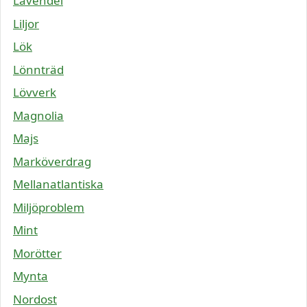
Lavendel
Liljor
Lök
Lönnträd
Lövverk
Magnolia
Majs
Marköverdrag
Mellanatlantiska
Miljöproblem
Mint
Morötter
Mynta
Nordost