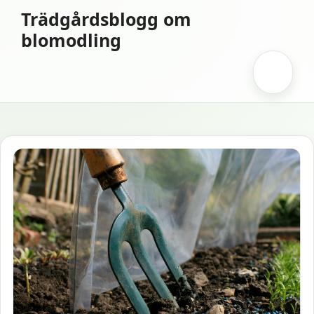
Hoppa
Trädgårdsblogg om
till
blomodling
innehåll
Meny