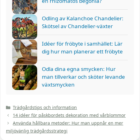
en rhizomatös begonia?
Odling av Kalanchoe Chandelier:
Skötsel av Chandelier-växter
Idéer för fröbyte i samhället: Lär
dig hur man planerar ett fröbyte
Odla dina egna smycken: Hur
man tillverkar och sköter levande
växtsmycken
Kategorier
Trädgårdstips och information
14 idéer för påskbordets dekoration med vårblommor
Använda hållbara metoder: Hur man uppnår en mer
miljövänlig trädgårdsstrategi