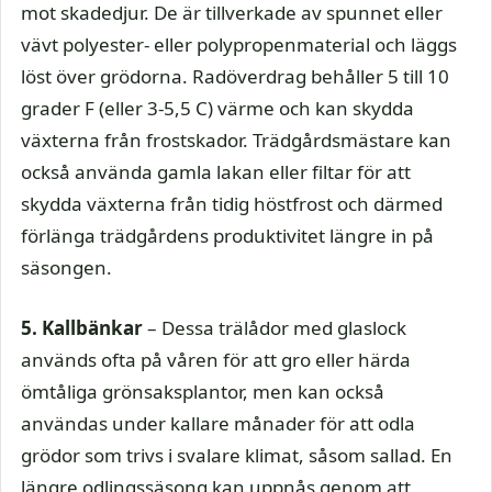
mot skadedjur. De är tillverkade av spunnet eller
vävt polyester- eller polypropenmaterial och läggs
löst över grödorna. Radöverdrag behåller 5 till 10
grader F (eller 3-5,5 C) värme och kan skydda
växterna från frostskador. Trädgårdsmästare kan
också använda gamla lakan eller filtar för att
skydda växterna från tidig höstfrost och därmed
förlänga trädgårdens produktivitet längre in på
säsongen.
5. Kallbänkar
– Dessa trälådor med glaslock
används ofta på våren för att gro eller härda
ömtåliga grönsaksplantor, men kan också
användas under kallare månader för att odla
grödor som trivs i svalare klimat, såsom sallad. En
längre odlingssäsong kan uppnås genom att