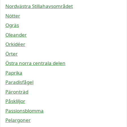
Nordvästra Stillahavsområdet
Nötter
Ogräs
Oleander
Orkidéer
Örter
Östra norra centrala delen
Paprika
Paradisfågel
Päronträd
Påskliljor
Passionsblomma
Pelargoner