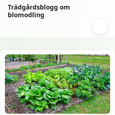
Hoppa
Trädgårdsblogg om
till
blomodling
innehåll
Meny