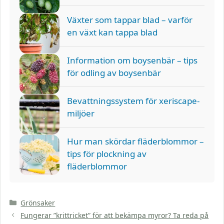
Växter som tappar blad – varför
en växt kan tappa blad
Information om boysenbär – tips
för odling av boysenbär
Bevattningssystem för xeriscape-
miljöer
Hur man skördar fläderblommor –
tips för plockning av
fläderblommor
Kategorier
Grönsaker
Fungerar ”krittricket” för att bekämpa myror? Ta reda på