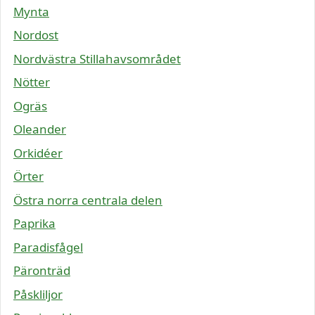
Mynta
Nordost
Nordvästra Stillahavsområdet
Nötter
Ogräs
Oleander
Orkidéer
Örter
Östra norra centrala delen
Paprika
Paradisfågel
Päronträd
Påskliljor