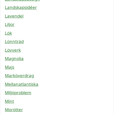
Landskapsidéer
Lavendel
Liljor
Lök
Lönnträd
Lövverk
Magnolia
Majs
Marköverdrag
Mellanatlantiska
Miljöproblem
Mint
Morötter