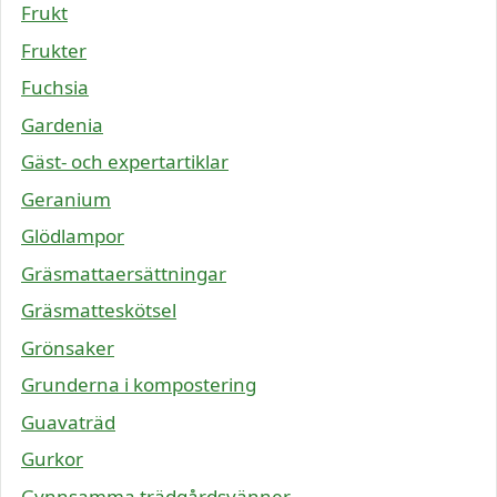
Frukt
Frukter
Fuchsia
Gardenia
Gäst- och expertartiklar
Geranium
Glödlampor
Gräsmattaersättningar
Gräsmatteskötsel
Grönsaker
Grunderna i kompostering
Guavaträd
Gurkor
Gynnsamma trädgårdsvänner