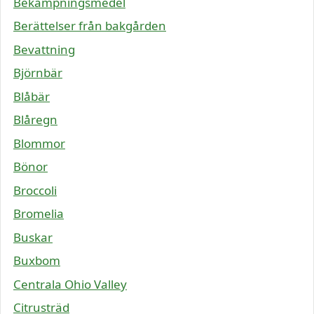
Bekämpningsmedel
Berättelser från bakgården
Bevattning
Björnbär
Blåbär
Blåregn
Blommor
Bönor
Broccoli
Bromelia
Buskar
Buxbom
Centrala Ohio Valley
Citrusträd