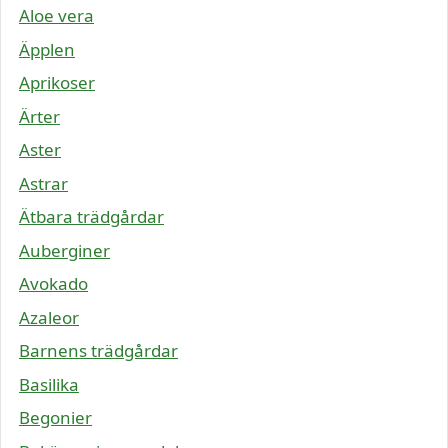
Aloe vera
Äpplen
Aprikoser
Ärter
Aster
Astrar
Ätbara trädgårdar
Auberginer
Avokado
Azaleor
Barnens trädgårdar
Basilika
Begonier