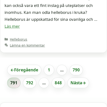
kan också vara ett fint inslag på uteplatser och
inomhus. Kan man odla helleborus i kruka?
Helleborus är uppskattad för sina ovanliga och …
Läs mer
Kategorier
Helleborus
Lämna en kommentar
←
Föregående
1
…
790
Sida
Sida
791
792
…
848
Nästa
→
Sida
Sida
Sida