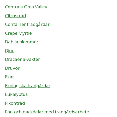
Centrala Ohio Valley
Citrusträd
Container trädgårdar
Crepe Myrtle
Dahlia blommor
Djur
Dracaena-växter
Druvor
Ekar
Ekologiska trädgårdar
Eukalyptus
Fikonträd
För- och nackdelar med trädgårdsarbete