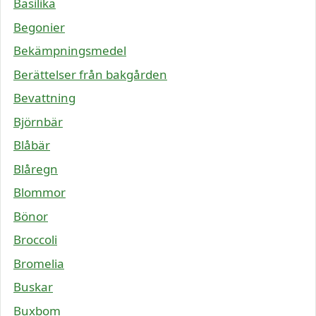
Basilika
Begonier
Bekämpningsmedel
Berättelser från bakgården
Bevattning
Björnbär
Blåbär
Blåregn
Blommor
Bönor
Broccoli
Bromelia
Buskar
Buxbom