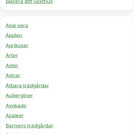
placera ditt växthus
Aloe vera
Äpplen
Aprikoser
Ärter
Aster
Astrar
Ätbara trädgårdar
Auberginer
Avokado
Azaleor
Barnens trädgårdar