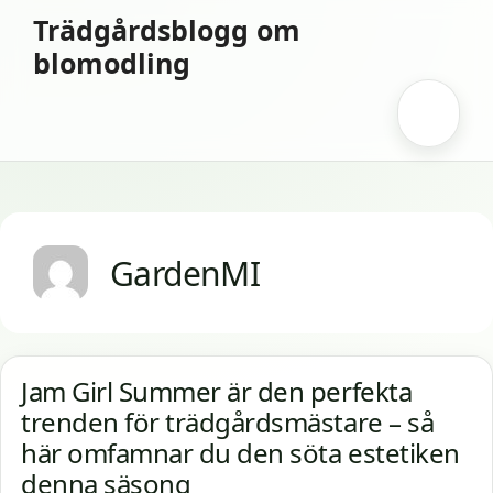
Hoppa
Trädgårdsblogg om
till
blomodling
innehåll
Meny
GardenMI
Jam Girl Summer är den perfekta
trenden för trädgårdsmästare – så
här omfamnar du den söta estetiken
denna säsong