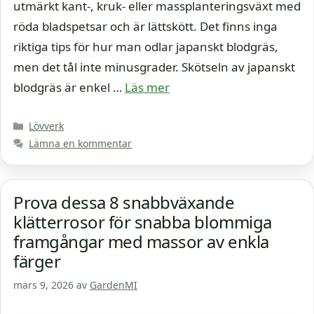
utmärkt kant-, kruk- eller massplanteringsväxt med
röda bladspetsar och är lättskött. Det finns inga
riktiga tips för hur man odlar japanskt blodgräs,
men det tål inte minusgrader. Skötseln av japanskt
blodgräs är enkel …
Läs mer
Kategorier
Lövverk
Lämna en kommentar
Prova dessa 8 snabbväxande
klätterrosor för snabba blommiga
framgångar med massor av enkla
färger
mars 9, 2026
av
GardenMI