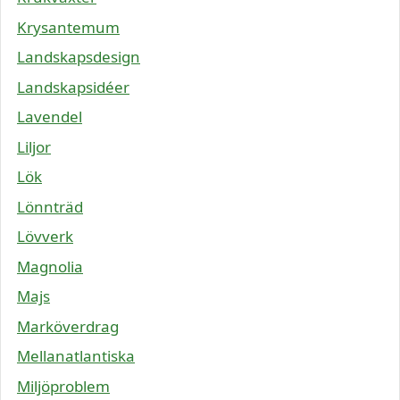
Krysantemum
Landskapsdesign
Landskapsidéer
Lavendel
Liljor
Lök
Lönnträd
Lövverk
Magnolia
Majs
Marköverdrag
Mellanatlantiska
Miljöproblem