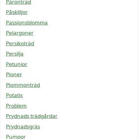
Päronträd
Påskliljor
Passionsblomma
Pelargoner
Persikoträd
Persilja
Petunior
Pioner
Plommonträd
Potatis
Problem
Prydnads trädgårdar
Prydnadsgräs
Pumpor