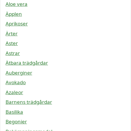
Aloe vera
Äpplen
Aprikoser
Ärter
Aster
Astrar
Ätbara trädgårdar
Auberginer
Avokado
Azaleor
Barnens trädgårdar
Basilika
Begonier