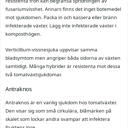
resistenta frön kan begränsa spridningen av
fusariumvisshet. Annars finns det inget botemedel
mot sjukdomen. Packa in och kassera eller bränn
infekterade växter. Lägg inte infekterade växter i
komposthögen.
Verticillium-vissnesjuka uppvisar samma
bladsymtom men angriper båda sidorna av växten
samtidigt. Många hybrider är resistenta mot dessa
två tomatväxtsjukdomar.
Antraknos
Antraknos är en vanlig sjukdom hos tomatväxter.
Den visar sig som små cirkulära, blåmärken på
skalet som lockar andra svampar att infektera
fruktens inre.