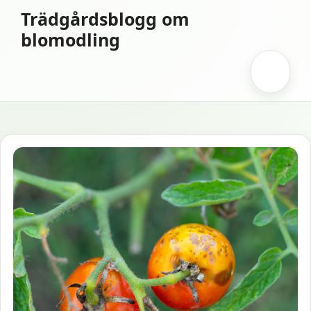
Hoppa
Trädgårdsblogg om
till
blomodling
innehåll
Meny