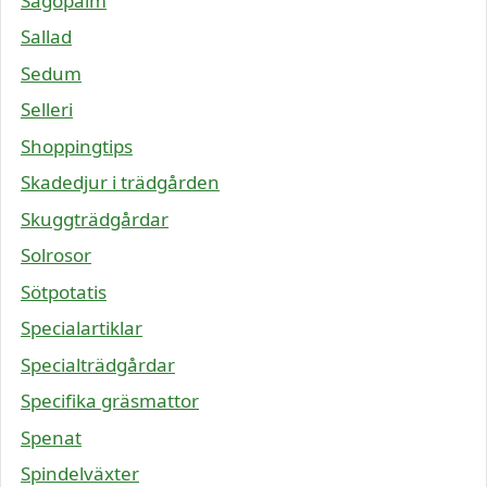
Sagopalm
Sallad
Sedum
Selleri
Shoppingtips
Skadedjur i trädgården
Skuggträdgårdar
Solrosor
Sötpotatis
Specialartiklar
Specialträdgårdar
Specifika gräsmattor
Spenat
Spindelväxter