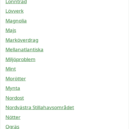
Lönnträd
Lövverk
Magnolia
Majs
Marköverdrag
Mellanatlantiska
Miljöproblem
Mint
Morötter
Mynta
Nordost
Nordvästra Stillahavsområdet
Nötter
Ogräs