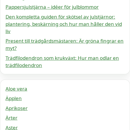
Pappersjulstjärna – idéer för julblommor
Den kompletta guiden för skötsel av julstjärnor:
plantering, beskärning och hur man håller den vid
liv
Present till trädgårdsmästaren: Är gröna fingrar en
myt?
Trädfilodendron som krukväxt: Hur man odlar en
trädfilodendron
Aloe vera
Äpplen
Aprikoser
Ärter
Aster