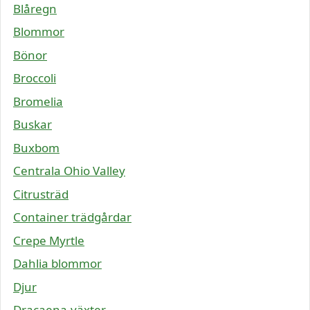
Blåregn
Blommor
Bönor
Broccoli
Bromelia
Buskar
Buxbom
Centrala Ohio Valley
Citrusträd
Container trädgårdar
Crepe Myrtle
Dahlia blommor
Djur
Dracaena-växter