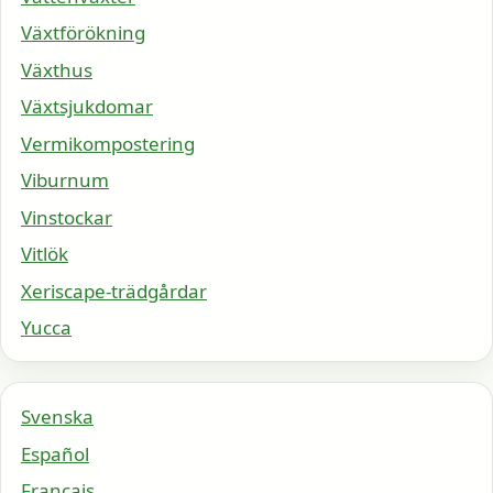
Växtförökning
Växthus
Växtsjukdomar
Vermikompostering
Viburnum
Vinstockar
Vitlök
Xeriscape-trädgårdar
Yucca
Svenska
Español
Français