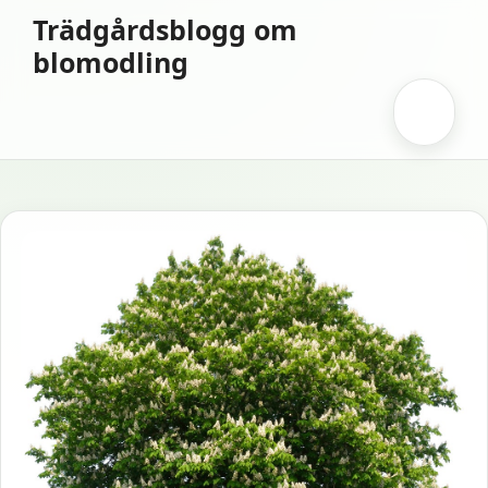
Hoppa
Trädgårdsblogg om
till
blomodling
innehåll
Meny