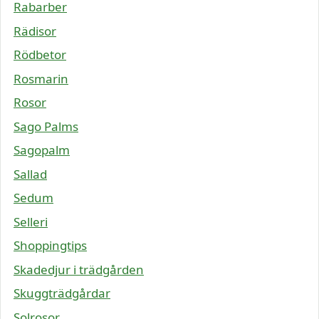
Rabarber
Rädisor
Rödbetor
Rosmarin
Rosor
Sago Palms
Sagopalm
Sallad
Sedum
Selleri
Shoppingtips
Skadedjur i trädgården
Skuggträdgårdar
Solrosor