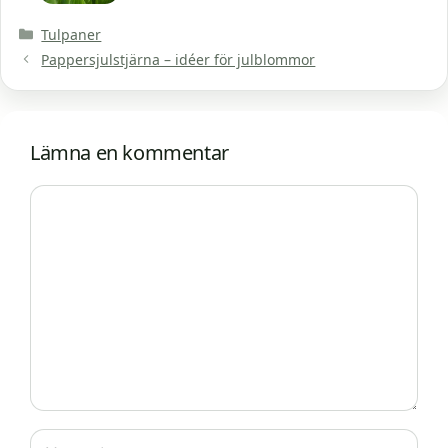
Kategorier
Tulpaner
Pappersjulstjärna – idéer för julblommor
Lämna en kommentar
Kommentar
Namn