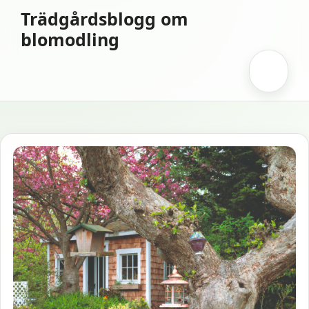
Hoppa
Trädgårdsblogg om
till
blomodling
innehåll
Meny