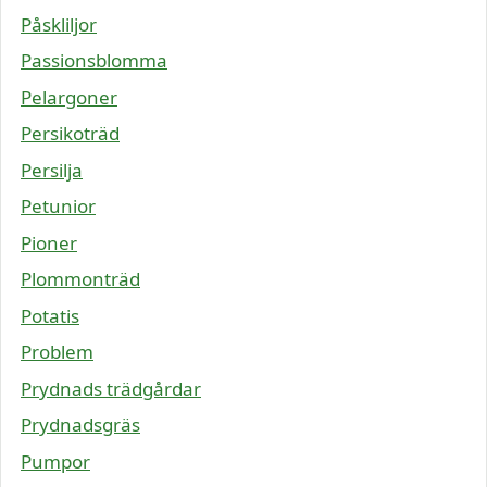
Påskliljor
Passionsblomma
Pelargoner
Persikoträd
Persilja
Petunior
Pioner
Plommonträd
Potatis
Problem
Prydnads trädgårdar
Prydnadsgräs
Pumpor