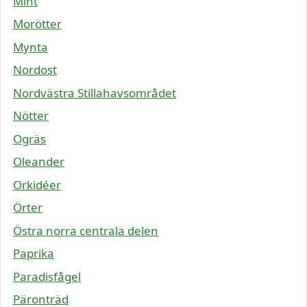
Mint
Morötter
Mynta
Nordost
Nordvästra Stillahavsområdet
Nötter
Ogräs
Oleander
Orkidéer
Örter
Östra norra centrala delen
Paprika
Paradisfågel
Päronträd