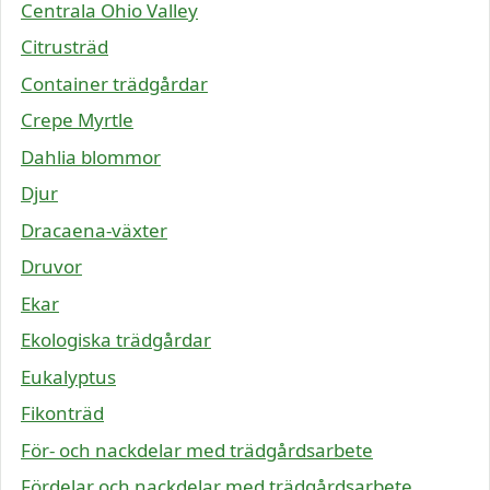
Centrala Ohio Valley
Citrusträd
Container trädgårdar
Crepe Myrtle
Dahlia blommor
Djur
Dracaena-växter
Druvor
Ekar
Ekologiska trädgårdar
Eukalyptus
Fikonträd
För- och nackdelar med trädgårdsarbete
Fördelar och nackdelar med trädgårdsarbete