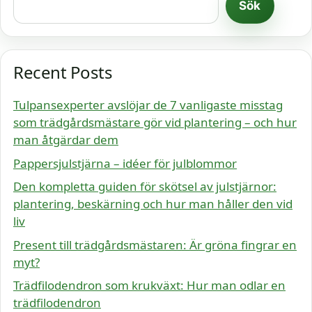
Sök
Recent Posts
Tulpansexperter avslöjar de 7 vanligaste misstag
som trädgårdsmästare gör vid plantering – och hur
man åtgärdar dem
Pappersjulstjärna – idéer för julblommor
Den kompletta guiden för skötsel av julstjärnor:
plantering, beskärning och hur man håller den vid
liv
Present till trädgårdsmästaren: Är gröna fingrar en
myt?
Trädfilodendron som krukväxt: Hur man odlar en
trädfilodendron