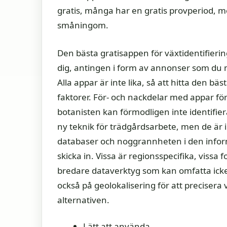
gratis, många har en gratis provperiod, m
småningom.
Den bästa gratisappen för växtidentifieri
dig, antingen i form av annonser som du må
Alla appar är inte lika, så att hitta den bä
faktorer. För- och nackdelar med appar fö
botanisten kan förmodligen inte identifier
ny teknik för trädgårdsarbete, men de är in
databaser och noggrannheten i den informa
skicka in. Vissa är regionsspecifika, vissa
bredare dataverktyg som kan omfatta icke-
också på geolokalisering för att preciser
alternativen.
Lätt att använda