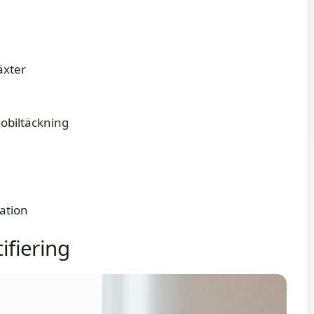
växter
mobiltäckning
ation
ifiering