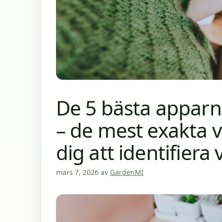
De 5 bästa apparna
– de mest exakta 
dig att identifiera 
mars 7, 2026
av
GardenMI