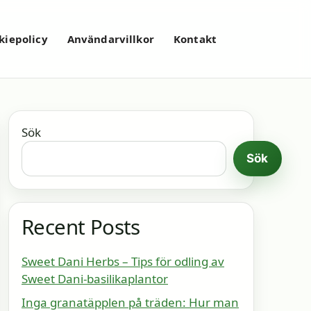
kiepolicy
Användarvillkor
Kontakt
Sök
Sök
Recent Posts
Sweet Dani Herbs – Tips för odling av
Sweet Dani-basilikaplantor
Inga granatäpplen på träden: Hur man