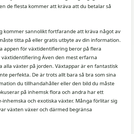
en de flesta kommer att kräva att du betalar så
ng kommer sannolikt fortfarande att kräva något av
ste titta på eller gratis utbyte av din information.
sta appen för växtidentifiering beror på flera
r växtidentifiering Även den mest erfarna
a alla växter på jorden. Växtappar är en fantastisk
te perfekta. De är trots allt bara så bra som sina
tion du tillhandahåller eller den bild du måste
 fokuserar på inhemsk flora och andra har ett
inhemska och exotiska växter. Många förlitar sig
a var växten växer och därmed begränsa