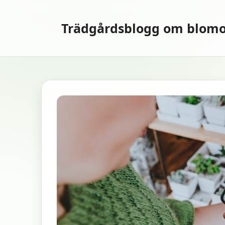
Hoppa
till
Trädgårdsblogg om blomo
innehåll