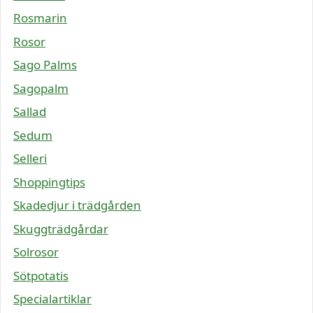
Rosmarin
Rosor
Sago Palms
Sagopalm
Sallad
Sedum
Selleri
Shoppingtips
Skadedjur i trädgården
Skuggträdgårdar
Solrosor
Sötpotatis
Specialartiklar