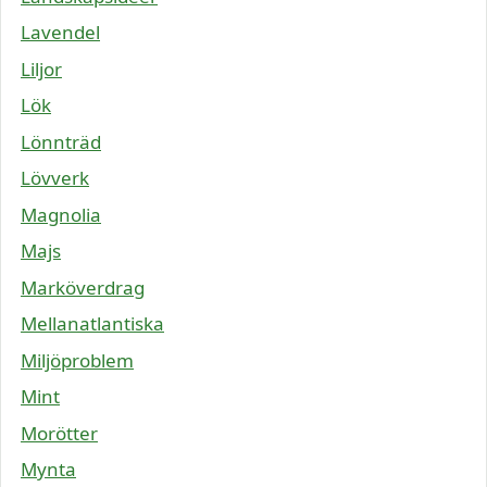
Lavendel
Liljor
Lök
Lönnträd
Lövverk
Magnolia
Majs
Marköverdrag
Mellanatlantiska
Miljöproblem
Mint
Morötter
Mynta