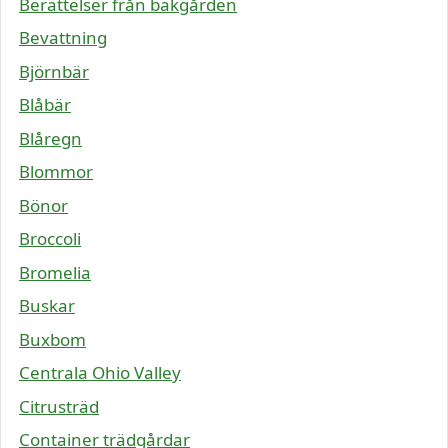
Berättelser från bakgården
Bevattning
Björnbär
Blåbär
Blåregn
Blommor
Bönor
Broccoli
Bromelia
Buskar
Buxbom
Centrala Ohio Valley
Citrusträd
Container trädgårdar