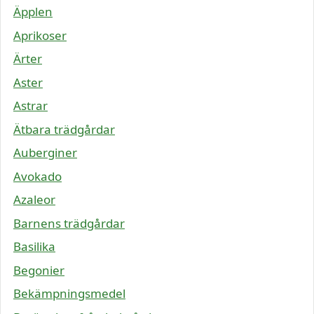
Äpplen
Aprikoser
Ärter
Aster
Astrar
Ätbara trädgårdar
Auberginer
Avokado
Azaleor
Barnens trädgårdar
Basilika
Begonier
Bekämpningsmedel