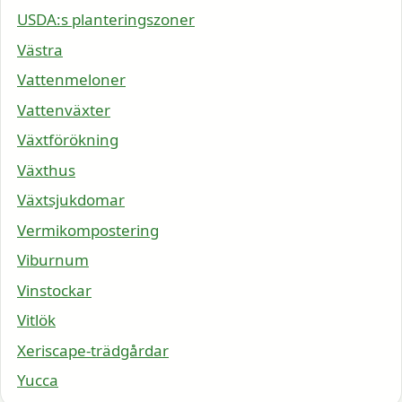
USDA:s planteringszoner
Västra
Vattenmeloner
Vattenväxter
Växtförökning
Växthus
Växtsjukdomar
Vermikompostering
Viburnum
Vinstockar
Vitlök
Xeriscape-trädgårdar
Yucca