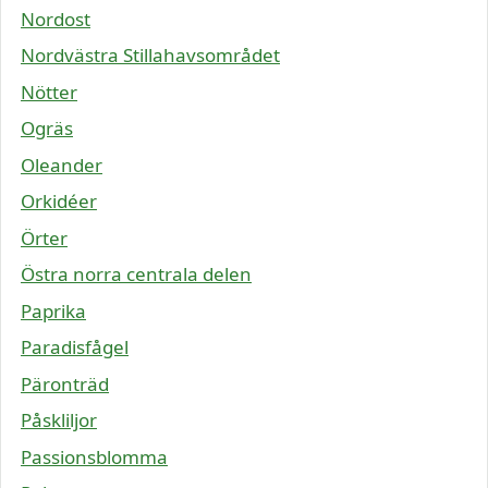
Nordost
Nordvästra Stillahavsområdet
Nötter
Ogräs
Oleander
Orkidéer
Örter
Östra norra centrala delen
Paprika
Paradisfågel
Päronträd
Påskliljor
Passionsblomma