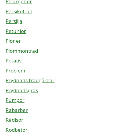
Pelargoner
Persikoträd
Persilja
Petunior
Pioner
Plommonträd
Potatis
Problem
Prydnads trädgårdar
Prydnadsgräs
Pumpor
Rabarber
Rädisor
Rödbetor