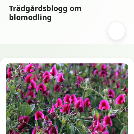
Hoppa
Trädgårdsblogg om
till
blomodling
innehåll
Meny