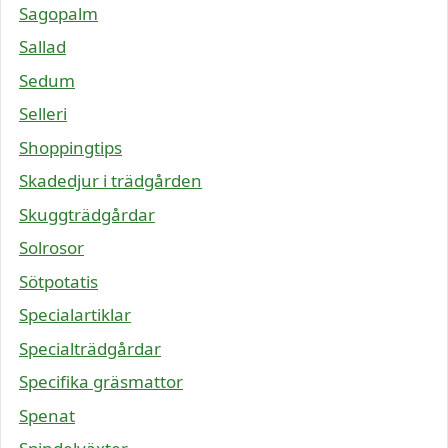
Sagopalm
Sallad
Sedum
Selleri
Shoppingtips
Skadedjur i trädgården
Skuggträdgårdar
Solrosor
Sötpotatis
Specialartiklar
Specialträdgårdar
Specifika gräsmattor
Spenat