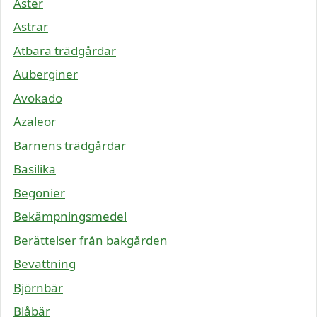
Aster
Astrar
Ätbara trädgårdar
Auberginer
Avokado
Azaleor
Barnens trädgårdar
Basilika
Begonier
Bekämpningsmedel
Berättelser från bakgården
Bevattning
Björnbär
Blåbär