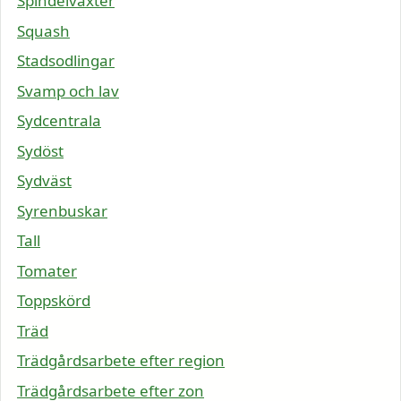
Spindelväxter
Squash
Stadsodlingar
Svamp och lav
Sydcentrala
Sydöst
Sydväst
Syrenbuskar
Tall
Tomater
Toppskörd
Träd
Trädgårdsarbete efter region
Trädgårdsarbete efter zon