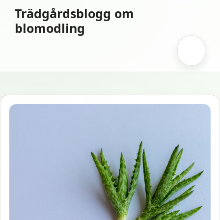
Hoppa
Trädgårdsblogg om
till
blomodling
innehåll
Meny