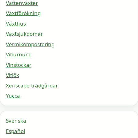
Vattenväxter
Växtförökning
Växthus
Växtsjukdomar
Vermikompostering
Viburnum
Vinstockar
Vitlök
Xeriscape-trädgårdar
Yucca
Svenska
Español