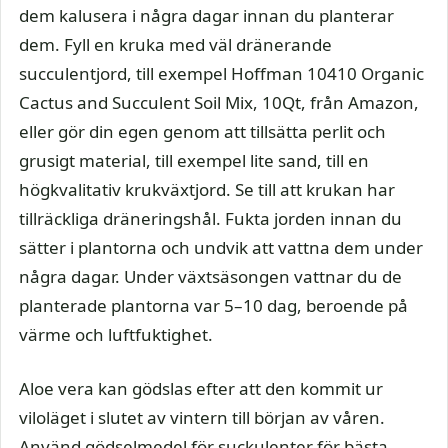
dem kalusera i några dagar innan du planterar
dem. Fyll en kruka med väl dränerande
succulentjord, till exempel Hoffman 10410 Organic
Cactus and Succulent Soil Mix, 10Qt, från Amazon,
eller gör din egen genom att tillsätta perlit och
grusigt material, till exempel lite sand, till en
högkvalitativ krukväxtjord. Se till att krukan har
tillräckliga dräneringshål. Fukta jorden innan du
sätter i plantorna och undvik att vattna dem under
några dagar. Under växtsäsongen vattnar du de
planterade plantorna var 5–10 dag, beroende på
värme och luftfuktighet.
Aloe vera kan gödslas efter att den kommit ur
viloläget i slutet av vintern till början av våren.
Använd gödselmedel för suckulenter för bästa