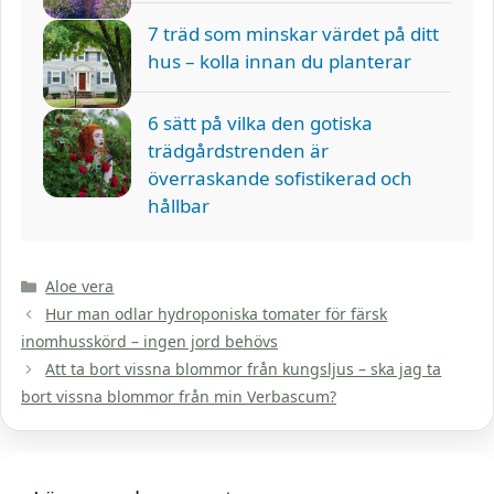
7 träd som minskar värdet på ditt
hus – kolla innan du planterar
6 sätt på vilka den gotiska
trädgårdstrenden är
överraskande sofistikerad och
hållbar
Kategorier
Aloe vera
Hur man odlar hydroponiska tomater för färsk
inomhusskörd – ingen jord behövs
Att ta bort vissna blommor från kungsljus – ska jag ta
bort vissna blommor från min Verbascum?