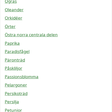
Ogräs
Oleander
Orkidéer
Örter
Östra norra centrala delen
Paprika
Paradisfågel
Päronträd
Påskliljor
Passionsblomma
Pelargoner
Persikoträd
Persilja
Petunior