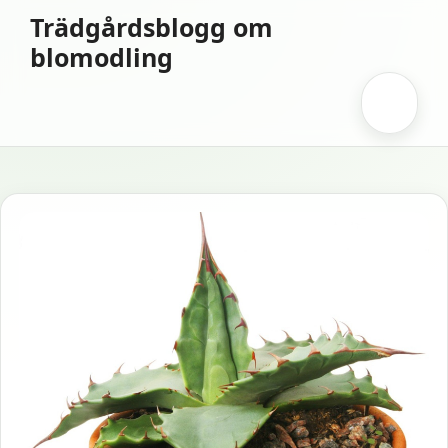
Hoppa
Trädgårdsblogg om
till
blomodling
innehåll
Meny