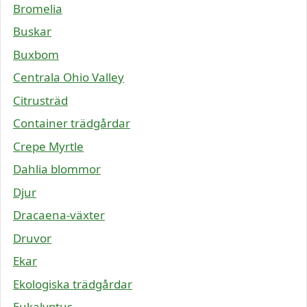
Bromelia
Buskar
Buxbom
Centrala Ohio Valley
Citrusträd
Container trädgårdar
Crepe Myrtle
Dahlia blommor
Djur
Dracaena-växter
Druvor
Ekar
Ekologiska trädgårdar
Eukalyptus