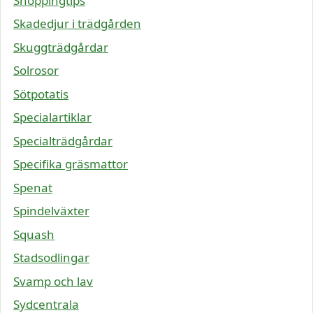
Shoppingtips
Skadedjur i trädgården
Skuggträdgårdar
Solrosor
Sötpotatis
Specialartiklar
Specialträdgårdar
Specifika gräsmattor
Spenat
Spindelväxter
Squash
Stadsodlingar
Svamp och lav
Sydcentrala