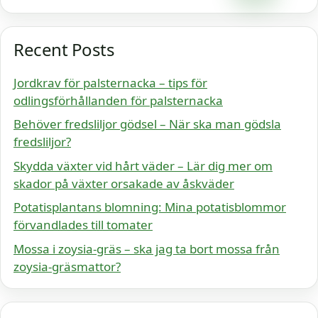
Recent Posts
Jordkrav för palsternacka – tips för
odlingsförhållanden för palsternacka
Behöver fredsliljor gödsel – När ska man gödsla
fredsliljor?
Skydda växter vid hårt väder – Lär dig mer om
skador på växter orsakade av åskväder
Potatisplantans blomning: Mina potatisblommor
förvandlades till tomater
Mossa i zoysia-gräs – ska jag ta bort mossa från
zoysia-gräsmattor?