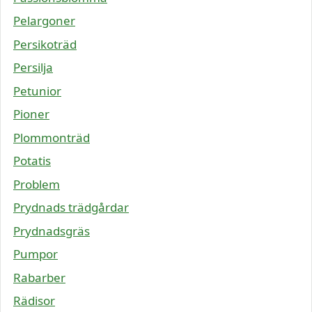
Pelargoner
Persikoträd
Persilja
Petunior
Pioner
Plommonträd
Potatis
Problem
Prydnads trädgårdar
Prydnadsgräs
Pumpor
Rabarber
Rädisor