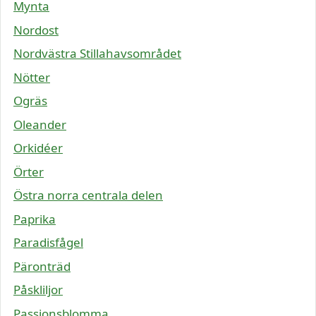
Mynta
Nordost
Nordvästra Stillahavsområdet
Nötter
Ogräs
Oleander
Orkidéer
Örter
Östra norra centrala delen
Paprika
Paradisfågel
Päronträd
Påskliljor
Passionsblomma