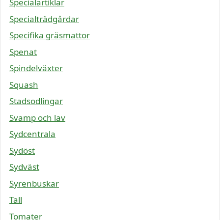
Specialartiklar
Specialträdgårdar
Specifika gräsmattor
Spenat
Spindelväxter
Squash
Stadsodlingar
Svamp och lav
Sydcentrala
Sydöst
Sydväst
Syrenbuskar
Tall
Tomater