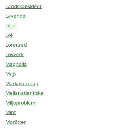
Landskapsidéer
Lavendel
Liljor
Lök
Lönnträd
Lövverk
Magnolia
Majs
Marköverdrag
Mellanatlantiska
Miljöproblem
Mint
Morötter