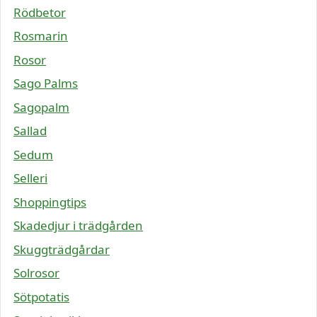
Rödbetor
Rosmarin
Rosor
Sago Palms
Sagopalm
Sallad
Sedum
Selleri
Shoppingtips
Skadedjur i trädgården
Skuggträdgårdar
Solrosor
Sötpotatis