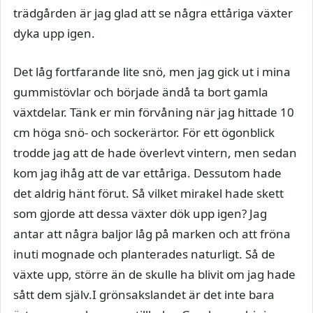
trädgården är jag glad att se några ettåriga växter
dyka upp igen.
Det låg fortfarande lite snö, men jag gick ut i mina
gummistövlar och började ändå ta bort gamla
växtdelar. Tänk er min förvåning när jag hittade 10
cm höga snö- och sockerärtor. För ett ögonblick
trodde jag att de hade överlevt vintern, men sedan
kom jag ihåg att de var ettåriga. Dessutom hade
det aldrig hänt förut. Så vilket mirakel hade skett
som gjorde att dessa växter dök upp igen? Jag
antar att några baljor låg på marken och att fröna
inuti mognade och planterades naturligt. Så de
växte upp, större än de skulle ha blivit om jag hade
sått dem själv.I grönsakslandet är det inte bara