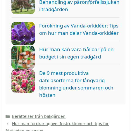
Behandling av päronförfallssjukan
i trädgården
Förökning av Vanda-orkidéer: Tips
om hur man delar Vanda-orkidéer
Hur man kan vara hållbar på en
budget i sin egen trädgård
De 9 mest produktiva
dahliasorterna för långvarig
blomning under sommaren och
hösten
Kategorier
Berättelser från bakgården
Hur man förökar agave: Instruktioner och tips för
förökning av agave