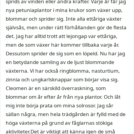
sprids av vinden eller andra krafter. Varje år får jag
nya petuniaplantor i mina krukor som växer upp,
blommar och sprider sig. Inte alla ettåriga växter
självsås, men under rätt förhållanden gör de flesta
det. Jag har alltid trott att lejongap var ettåriga,
men de som växer här kommer tillbaka varje år.
Dessutom sprider de sig som en löpeld. Nu har jag
en betydande samling av de ljust blommande
växterna. Vi har också ringblomma, nasturtium,
zinnia och ungkarlsknappar som börjar visa sig.
Cleomen är en särskild överraskning, som
blommar om år efter år från nya plantor. Och låt
mig inte börja prata om mina solrosor. Jag sår
sällan några, men hela trädgården är fylld med de
höga växterna på grund av fåglarnas stökiga
aktiviteter.Det är viktigt att känna igen de små