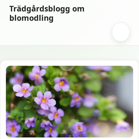
Hoppa
Trädgårdsblogg om
till
blomodling
innehåll
Meny