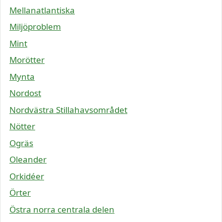
Mellanatlantiska
Miljöproblem
Mint
Morötter
Mynta
Nordost
Nordvästra Stillahavsområdet
Nötter
Ogräs
Oleander
Orkidéer
Örter
Östra norra centrala delen