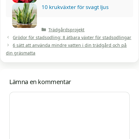
10 krukväxter för svagt ljus
Kategorier
Trädgårdsprojekt
Grödor för stadsodling: 8 ätbara växter för stadsodlingar
6 sätt att använda mindre vatten i din trädgård och på
din gräsmatta
Lämna en kommentar
Kommentar