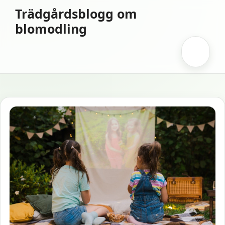
Hoppa
Trädgårdsblogg om
till
blomodling
innehåll
Meny