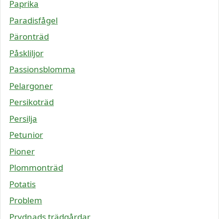
Paprika
Paradisfågel
Päronträd
Påskliljor
Passionsblomma
Pelargoner
Persikoträd
Persilja
Petunior
Pioner
Plommonträd
Potatis
Problem
Prydnads trädgårdar