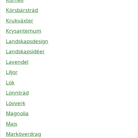
Körsbärsträd
Krukväxter
Krysantemum
Landskapsdesign
Landskapsidéer
Lavendel
Liljor
Lök
Lönnträd
Lövverk
Magnolia
Majs
Marköverdrag