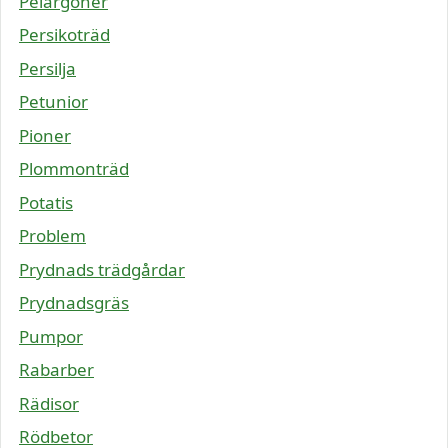
Pelargoner
Persikoträd
Persilja
Petunior
Pioner
Plommonträd
Potatis
Problem
Prydnads trädgårdar
Prydnadsgräs
Pumpor
Rabarber
Rädisor
Rödbetor