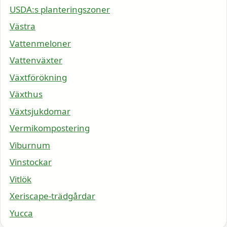
USDA:s planteringszoner
Västra
Vattenmeloner
Vattenväxter
Växtförökning
Växthus
Växtsjukdomar
Vermikompostering
Viburnum
Vinstockar
Vitlök
Xeriscape-trädgårdar
Yucca