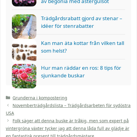
av begonia med astergulsot
Trädgårdsrabatt gjord av stenar –
idéer för stenrabatter
Kan man äta kottar från vilken tall
som helst?
Hur man räddar en ros: 8 tips för
sjunkande buskar
Kategorier
Grunderna i kompostering
Novemberträdgårdslista – Trädgårdsarbeten för sydöstra
USA
Folk säger att denna buske är tråkig, men som expert på
vintergröna växter tycker jag att denna låda full av glädje är
en fantastisk present till trädgårdsmästare.