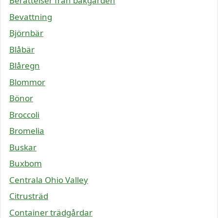
Berättelser från bakgården
Bevattning
Björnbär
Blåbär
Blåregn
Blommor
Bönor
Broccoli
Bromelia
Buskar
Buxbom
Centrala Ohio Valley
Citrusträd
Container trädgårdar