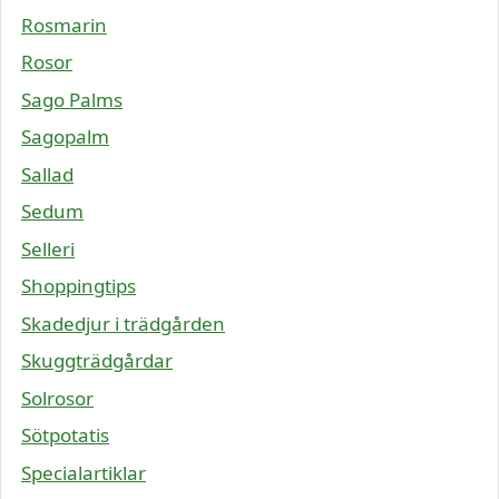
Rosmarin
Rosor
Sago Palms
Sagopalm
Sallad
Sedum
Selleri
Shoppingtips
Skadedjur i trädgården
Skuggträdgårdar
Solrosor
Sötpotatis
Specialartiklar