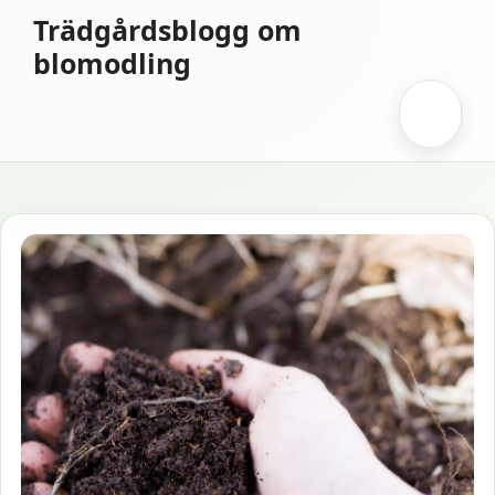
Hoppa
Trädgårdsblogg om
till
blomodling
innehåll
Meny