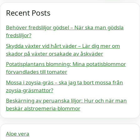
Recent Posts
Behöver fredsliljor gödsel – När ska man gödsla
fredsliljor?
Skydda växter vid hårt väder – Lär dig mer om
skador på växter orsakade av åskväder
Potatisplantans blomning: Mina potatisblommor
förvandlades till tomater
Mossa i zoysia-gräs – ska jag ta bort mossa från
zoysia-gräsmattor?
Beskärning av peruanska liljor: Hur och när man
beskär alstroemeria-blommor
Aloe vera