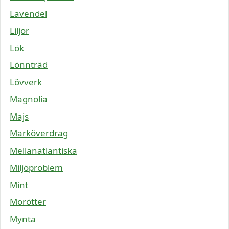
Lavendel
Liljor
Lök
Lönnträd
Lövverk
Magnolia
Majs
Marköverdrag
Mellanatlantiska
Miljöproblem
Mint
Morötter
Mynta