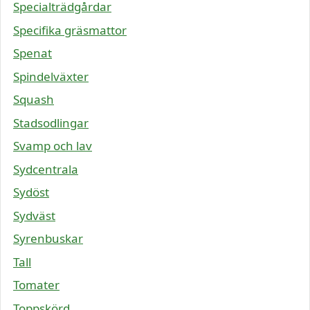
Specialträdgårdar
Specifika gräsmattor
Spenat
Spindelväxter
Squash
Stadsodlingar
Svamp och lav
Sydcentrala
Sydöst
Sydväst
Syrenbuskar
Tall
Tomater
Toppskörd