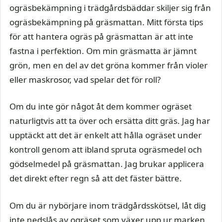
ogräsbekämpning i trädgårdsbäddar skiljer sig från
ogräsbekämpning på gräsmattan. Mitt första tips
för att hantera ogräs på gräsmattan är att inte
fastna i perfektion. Om min gräsmatta är jämnt
grön, men en del av det gröna kommer från violer
eller maskrosor, vad spelar det för roll?
Om du inte gör något åt dem kommer ogräset
naturligtvis att ta över och ersätta ditt gräs. Jag har
upptäckt att det är enkelt att hålla ogräset under
kontroll genom att ibland spruta ogräsmedel och
gödselmedel på gräsmattan. Jag brukar applicera
det direkt efter regn så att det fäster bättre.
Om du är nybörjare inom trädgårdsskötsel, låt dig
inte nedslås av ogräset som växer upp ur marken.