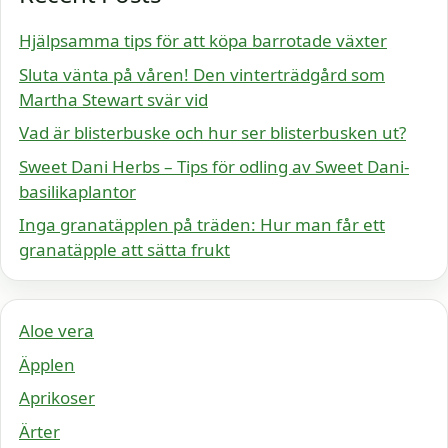
Hjälpsamma tips för att köpa barrotade växter
Sluta vänta på våren! Den vinterträdgård som
Martha Stewart svär vid
Vad är blisterbuske och hur ser blisterbusken ut?
Sweet Dani Herbs – Tips för odling av Sweet Dani-
basilikaplantor
Inga granatäpplen på träden: Hur man får ett
granatäpple att sätta frukt
Aloe vera
Äpplen
Aprikoser
Ärter