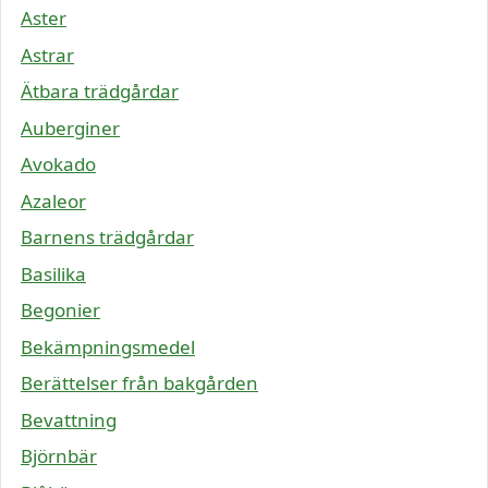
Aster
Astrar
Ätbara trädgårdar
Auberginer
Avokado
Azaleor
Barnens trädgårdar
Basilika
Begonier
Bekämpningsmedel
Berättelser från bakgården
Bevattning
Björnbär