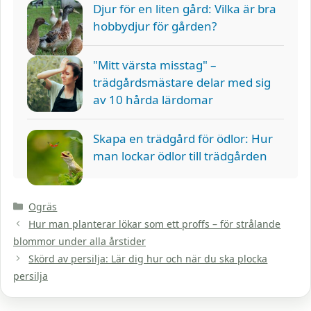
Djur för en liten gård: Vilka är bra
hobbydjur för gården?
"Mitt värsta misstag" –
trädgårdsmästare delar med sig
av 10 hårda lärdomar
Skapa en trädgård för ödlor: Hur
man lockar ödlor till trädgården
Kategorier
Ogräs
Hur man planterar lökar som ett proffs – för strålande
blommor under alla årstider
Skörd av persilja: Lär dig hur och när du ska plocka
persilja