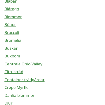
Blåbär
Blåregn
Blommor
Bönor
Broccoli
Bromelia
Buskar
Buxbom
Centrala Ohio Valley
Citrusträd
Container trädgårdar
Crepe Myrtle
Dahlia blommor
Djur