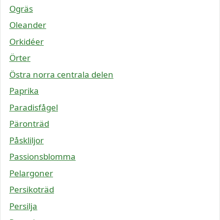
Ogräs
Oleander
Orkidéer
Örter
Östra norra centrala delen
Paprika
Paradisfågel
Päronträd
Påskliljor
Passionsblomma
Pelargoner
Persikoträd
Persilja