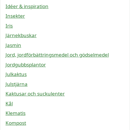
Idéer & inspiration
Insekter
Iris
Järnekbuskar
Jasmin
Jord, jordförbättringsmedel och gödselmedel
Jordgubbsplantor
Julkaktus
Julstjärna
Kaktusar och suckulenter
Kål
Klematis
Kompost