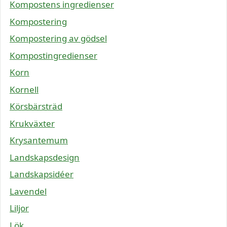
Kompostens ingredienser
Kompostering
Kompostering av gödsel
Kompostingredienser
Korn
Kornell
Körsbärsträd
Krukväxter
Krysantemum
Landskapsdesign
Landskapsidéer
Lavendel
Liljor
Lök