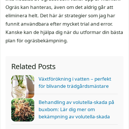
Ogräs kan hanteras, även om det aldrig går att
eliminera helt. Det här är strategier som jag har
funnit användbara efter mycket trial and error.
Kanske kan de hjälpa dig när du utformar din bästa
plan för ogräsbekämpning.
Related Posts
Växtförökning i vatten – perfekt
för blivande trädgårdsmästare
Behandling av volutella-skada på
buxbom: Lär dig mer om
bekämpning av volutella-skada