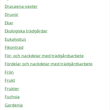
Dracaena-växter
Druvor
Ekar
Ekologiska trädgårdar
Eukalyptus
Fikonträd
För- och nackdelar med trädgårdsarbete
Fördelar och nackdelar med trädgårdsarbete
Frön
Frukt
Frukter
Fuchsia
Gardenia