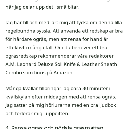
när jag delar upp det i små bitar.
Jag har till och med lärt mig att tycka om denna lilla
regelbundna syssla. Att använda ett redskap är bra
för hårdare ogräs, men att rensa för hand är
effektivt i många fall. Om du behöver ett bra
ogräsredskap rekommenderar våra redaktörer
A.M. Leonard Deluxe Soil Knife & Leather Sheath
Combo som finns på Amazon.
Många kvällar tillbringar jag bara 30 minuter i
kvällskylan efter middagen med att rensa ogräs.
Jag sätter på mig hörlurarna med en bra ljudbok
och förlorar mig i uppgiften.
4. Rensa ogräs och gödsla gräsmattan