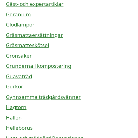
Gäst- och expertartiklar
Geranium
Glödlampor
Gräsmattaersättningar
Gräsmatteskötsel
Grönsaker
Grunderna i kompostering
Guavaträd
Gurkor
Gynnsamma trädgårdsvänner
Hagtorn
Hallon
Helleborus