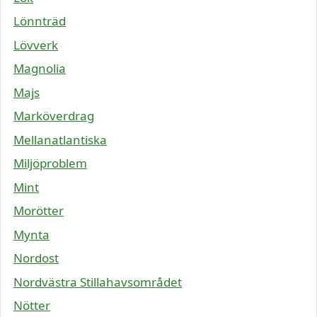
Lönnträd
Lövverk
Magnolia
Majs
Marköverdrag
Mellanatlantiska
Miljöproblem
Mint
Morötter
Mynta
Nordost
Nordvästra Stillahavsområdet
Nötter