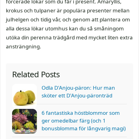
forcerade lökar som du får i present. Amaryllis,
krokus och tulpaner är populära presenter mellan
julhelgen och tidig vår, och genom att plantera om
alla dessa lökar utomhus kan du så småningom
utöka din perenna trädgård med mycket liten extra
ansträngning.
Related Posts
Odla D'Anjou-päron: Hur man
sköter ett D'Anjou-päronträd
6 fantastiska höstblommor som
ger omedelbar färg (och 1
bonusblomma för långvarig magi)