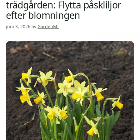
trädgården: Flytta påskliljor
efter blomningen
juni 3, 2026
av
GardenMI