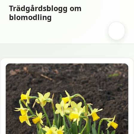
Hoppa
Trädgårdsblogg om
till
blomodling
innehåll
Meny