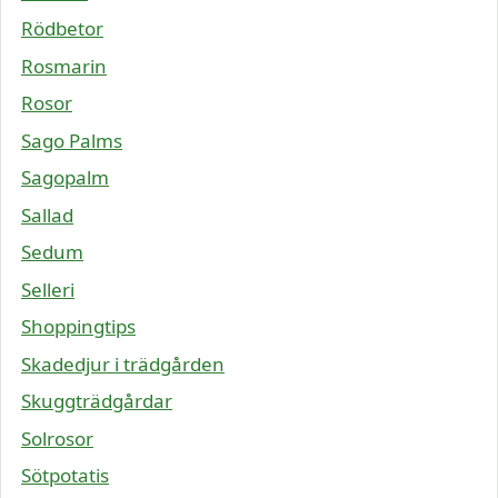
Rödbetor
Rosmarin
Rosor
Sago Palms
Sagopalm
Sallad
Sedum
Selleri
Shoppingtips
Skadedjur i trädgården
Skuggträdgårdar
Solrosor
Sötpotatis