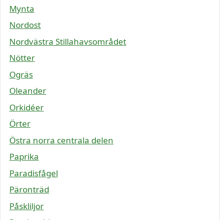
Mynta
Nordost
Nordvästra Stillahavsområdet
Nötter
Ogräs
Oleander
Orkidéer
Örter
Östra norra centrala delen
Paprika
Paradisfågel
Päronträd
Påskliljor