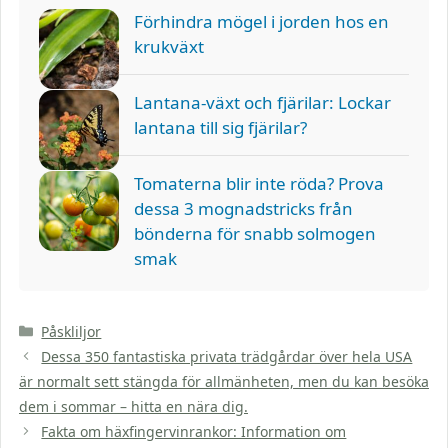
Förhindra mögel i jorden hos en
krukväxt
Lantana-växt och fjärilar: Lockar
lantana till sig fjärilar?
Tomaterna blir inte röda? Prova
dessa 3 mognadstricks från
bönderna för snabb solmogen
smak
Kategorier
Påskliljor
Dessa 350 fantastiska privata trädgårdar över hela USA
är normalt sett stängda för allmänheten, men du kan besöka
dem i sommar – hitta en nära dig.
Fakta om häxfingervinrankor: Information om