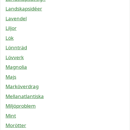
Landskapsidéer
Lavendel
Liljor
Lök
Lönnträd
Lövverk
Magnolia
Majs
Marköverdrag
Mellanatlantiska
Miljöproblem
Mint
Morötter