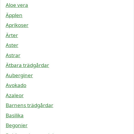
Aloe vera
Äpplen
Aprikoser
Ärter
Aster
Astrar
Ätbara trädgårdar
Auberginer
Avokado
Azaleor
Barnens trädgårdar
Basilika
Begonier