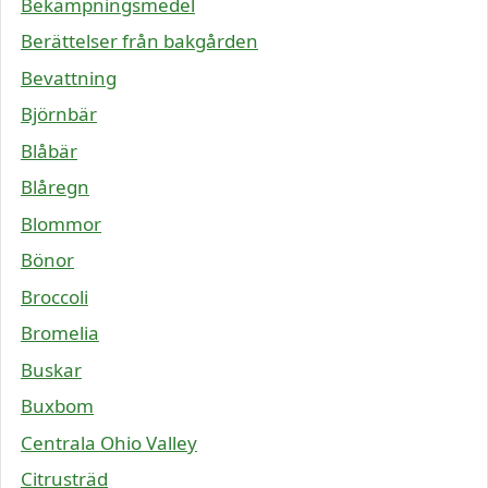
Bekämpningsmedel
Berättelser från bakgården
Bevattning
Björnbär
Blåbär
Blåregn
Blommor
Bönor
Broccoli
Bromelia
Buskar
Buxbom
Centrala Ohio Valley
Citrusträd