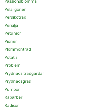
Passionsblomma
Pelargoner
Persikoträd
Persilja
Petunior
Pioner
Plommonträd
Potatis
Problem
Prydnads trädgårdar
Prydnadsgräs
Pumpor
Rabarber
Rädisor