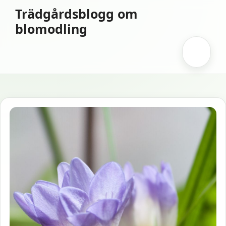
Hoppa
Trädgårdsblogg om
till
blomodling
innehåll
Meny