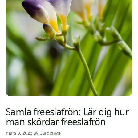
Samla freesiafrön: Lär dig hur
man skördar freesiafrön
mars 8, 2026
av
GardenMI