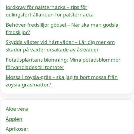
Jordkrav för palsternacka – tips för
odlingsförhållanden för palsternacka
Behöver fredsliljor gödsel – När ska man gödsla
fredsliljor?
Skydda växter vid hårt väder – Lär dig mer om
skador på växter orsakade av åskväder
Potatisplantans blomning: Mina potatisblommor
förvandlades till tomater
Mossa i zoysia-gräs – ska jag ta bort mossa från
zoysia-gräsmattor?
Aloe vera
Äpplen
Aprikoser