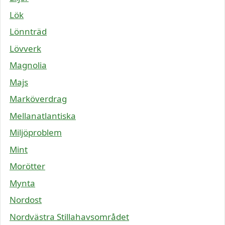
Lök
Lönnträd
Lövverk
Magnolia
Majs
Marköverdrag
Mellanatlantiska
Miljöproblem
Mint
Morötter
Mynta
Nordost
Nordvästra Stillahavsområdet