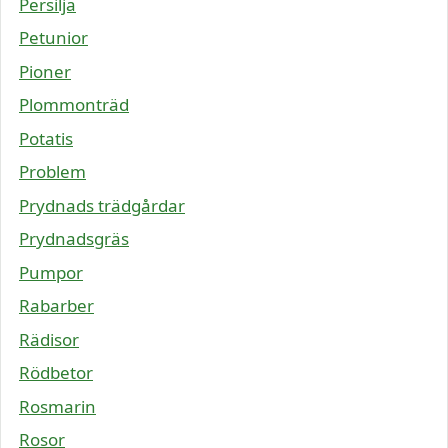
Persilja
Petunior
Pioner
Plommonträd
Potatis
Problem
Prydnads trädgårdar
Prydnadsgräs
Pumpor
Rabarber
Rädisor
Rödbetor
Rosmarin
Rosor