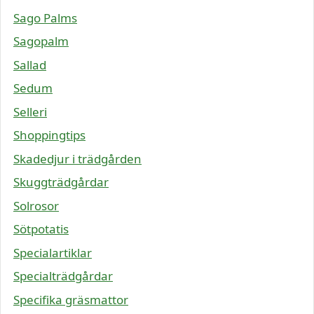
Sago Palms
Sagopalm
Sallad
Sedum
Selleri
Shoppingtips
Skadedjur i trädgården
Skuggträdgårdar
Solrosor
Sötpotatis
Specialartiklar
Specialträdgårdar
Specifika gräsmattor