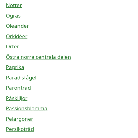
Nötter
Ogräs
Oleander
Orkidéer
Örter
Östra norra centrala delen
Paprika
Paradisfågel
Päronträd
Påskliljor
Passionsblomma
Pelargoner
Persikoträd