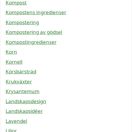
Kompost
Kompostens ingredienser
Kompostering
Kompostering av gödsel
Kompostingredienser
Korn
Kornell
Körsbärsträd
Krukväxter
Krysantemum
Landskapsdesign
Landskapsidéer
Lavendel
Liljor