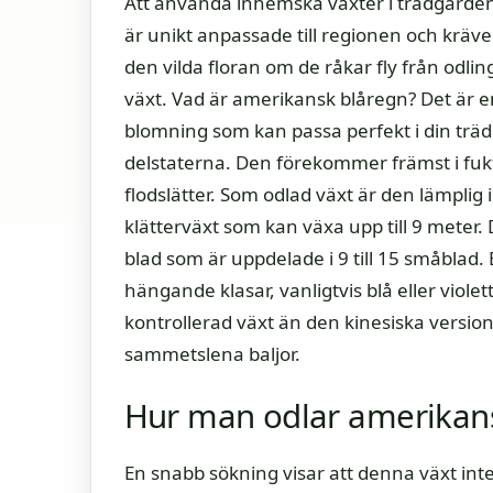
Att använda inhemska växter i trädgården 
är unikt anpassade till regionen och kräve
den vilda floran om de råkar fly från odl
växt. Vad är amerikansk blåregn? Det är 
blomning som kan passa perfekt i din träd
delstaterna. Den förekommer främst i fukt
flodslätter. Som odlad växt är den lämplig 
klätterväxt som kan växa upp till 9 meter.
blad som är uppdelade i 9 till 15 småblad
hängande klasar, vanligtvis blå eller viol
kontrollerad växt än den kinesiska versio
sammetslena baljor.
Hur man odlar amerikan
En snabb sökning visar att denna växt inte