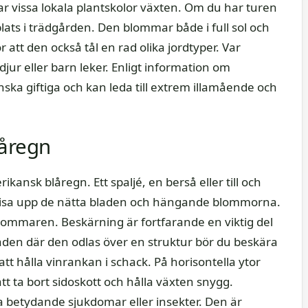
r vissa lokala plantskolor växten. Om du har turen
 plats i trädgården. Den blommar både i full sol och
tt den också tål en rad olika jordtyper. Var
djur eller barn leker. Enligt information om
ska giftiga och kan leda till extrem illamående och
låregn
kansk blåregn. Ett spaljé, en berså eller till och
t visa upp de nätta bladen och hängande blommorna.
 sommaren. Beskärning är fortfarande en viktig del
åden där den odlas över en struktur bör du beskära
att hålla vinrankan i schack. På horisontella ytor
tt ta bort sidoskott och hålla växten snygg.
 betydande sjukdomar eller insekter. Den är