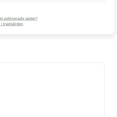
t pollinerade växter?
 i trädgården