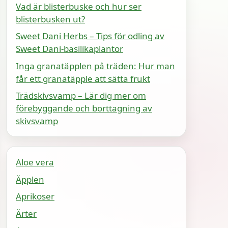
Vad är blisterbuske och hur ser
blisterbusken ut?
Sweet Dani Herbs – Tips för odling av
Sweet Dani-basilikaplantor
Inga granatäpplen på träden: Hur man
får ett granatäpple att sätta frukt
Trädskivsvamp – Lär dig mer om
förebyggande och borttagning av
skivsvamp
Aloe vera
Äpplen
Aprikoser
Ärter