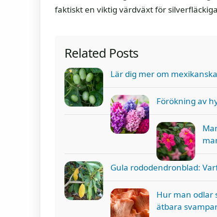
faktiskt en viktig värdväxt för silverfläcki
Related Posts
Lär dig mer om mexikanska
Förökning av hy
Man
man
Gula rododendronblad: Varf
Hur man odlar s
ätbara svampa