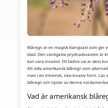
Blåregn är en magisk klängväxt som ger en
blad. Den vanligaste prydnadsväxten är ki
kan vara invasivt. Ett bättre val är dess k
Att odla amerikansk blåregn som alternat
men i en inhemsk, icke-invasiv form. Läs 
blåregn och njuter av denna nordamerikan
Vad är amerikansk blåre