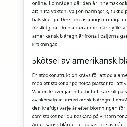
online. I områden där den är inhemsk odla
att hitta växten, välj en näringsrik, fuktig
halvskugga. Dess anpassningsförmåga gör a
försiktig när du planterar den där nyfikna 
amerikansk blåregn är fröna i baljorna gan
kräkningar.
Skötsel av amerikansk b
En stödkonstruktion krävs för att odla ameri
med ett staket är perfekta platser för at
Växten kräver jämn fuktighet, särskilt på
av skötseln av amerikansk blåregn. I omr
den kraftigt varje år efter blomningen för 
som staket bör du beskära på vintern för a
Amerikansk blåregn drabbas inte av några