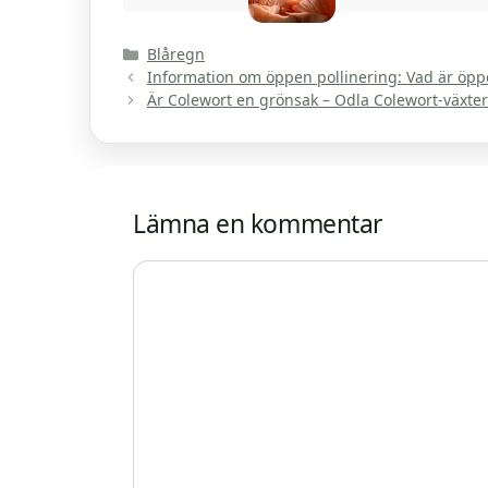
Kategorier
Blåregn
Information om öppen pollinering: Vad är öppe
Är Colewort en grönsak – Odla Colewort-växter
Lämna en kommentar
Kommentar