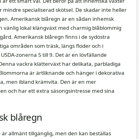
är ett smart val. Det beror på att inhemska växter
r mindre specialiserad skötsel. De skadar inte heller
ingen. Amerikansk blåregn är en sådan inhemsk
en vänlig lokal klängväxt med charmig blåblommig
gård. Amerikansk blåregn finns i de sydöstra
iga områden som träsk, längs floder och i
i USDA-zonerna 5 till 9. Det är en lövfällande
 Denna vackra klätterväxt har delikata, parbladiga
. Blommorna är ärtliknande och hänger i dekorativa
etta, men ibland krämvita. Den är en mer
nen och har ett extra säsongsintresse med sina
sk blåregn
 är allmänt tillgänglig, men den kan beställas