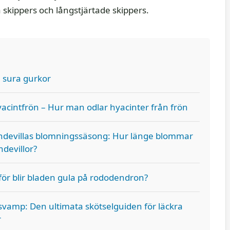
ga skippers och långstjärtade skippers.
 sura gurkor
acintfrön – Hur man odlar hyacinter från frön
devillas blomningssäsong: Hur länge blommar
devillor?
ör blir bladen gula på rododendron?
vamp: Den ultimata skötselguiden för läckra
r