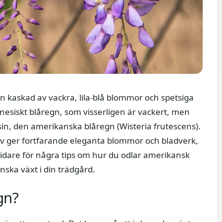
 kaskad av vackra, lila-blå blommor och spetsiga
nesiskt blåregn, som visserligen är vackert, men
usin, den amerikanska blåregn (Wisteria frutescens).
iv ger fortfarande eleganta blommor och bladverk,
vidare för några tips om hur du odlar amerikansk
ska växt i din trädgård.
gn?