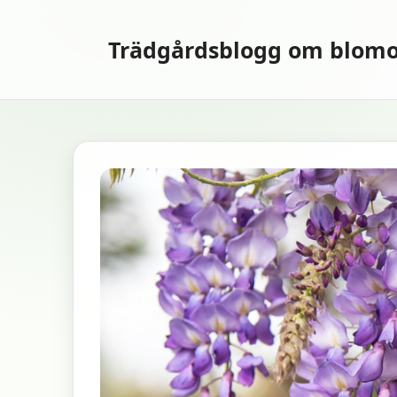
Hoppa
till
Trädgårdsblogg om blomo
innehåll