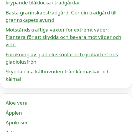
krypande blåklocka i trädgårdar
Bästa grannskapsträdgård: Gör din trädgård till
grannskapets avund
Motståndskraftiga växter för extremt väder:
Plantera för att skydda och bevara mot väder och
vind
Förökning av gladiolusknölar och grobarhet hos
gladiolusfrön
Skydda dina kålhuvuden från kålmaskar och
kålmal
Aloe vera
Äpplen
Aprikoser