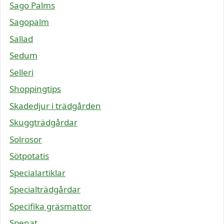
Sago Palms
Sagopalm
Sallad
Sedum
Selleri
Shoppingtips
Skadedjur i trädgården
Skuggträdgårdar
Solrosor
Sötpotatis
Specialartiklar
Specialträdgårdar
Specifika gräsmattor
Spenat