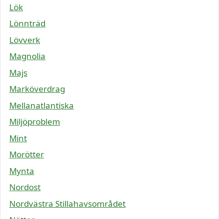
Lök
Lönnträd
Lövverk
Magnolia
Majs
Marköverdrag
Mellanatlantiska
Miljöproblem
Mint
Morötter
Mynta
Nordost
Nordvästra Stillahavsområdet