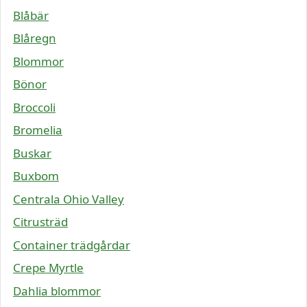
Blåbär
Blåregn
Blommor
Bönor
Broccoli
Bromelia
Buskar
Buxbom
Centrala Ohio Valley
Citrusträd
Container trädgårdar
Crepe Myrtle
Dahlia blommor