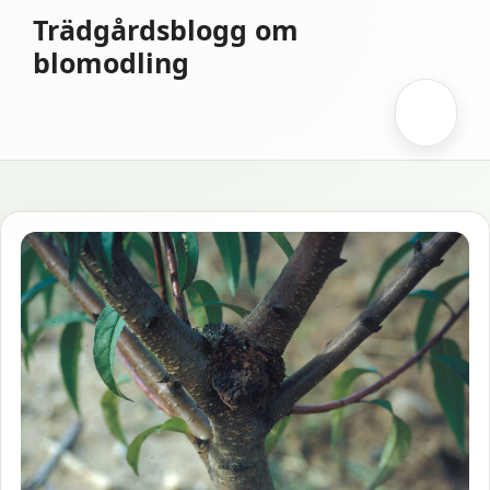
Hoppa
Trädgårdsblogg om
till
blomodling
innehåll
Meny