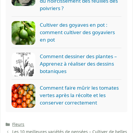
du noircissement des feuilles des
poivriers ?
Cultiver des goyaves en pot :
comment cultiver des goyaviers
en pot
Comment dessiner des plantes –
Apprenez à réaliser des dessins
botaniques
Comment faire mûrir les tomates
vertes après la récolte et les
conserver correctement
Catégories
Fleurs
Les 10 meilleures variétés de pensées – Cultiver de belles