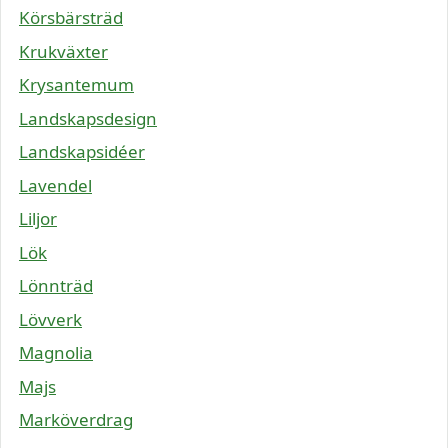
Körsbärsträd
Krukväxter
Krysantemum
Landskapsdesign
Landskapsidéer
Lavendel
Liljor
Lök
Lönnträd
Lövverk
Magnolia
Majs
Marköverdrag