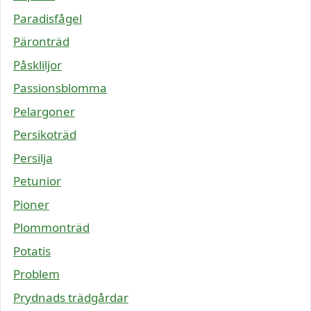
Paradisfågel
Päronträd
Påskliljor
Passionsblomma
Pelargoner
Persikoträd
Persilja
Petunior
Pioner
Plommonträd
Potatis
Problem
Prydnads trädgårdar