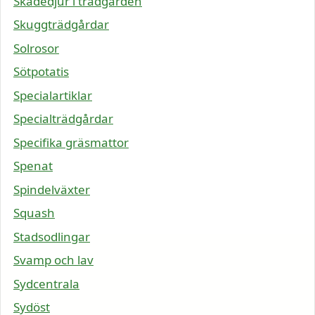
Skadedjur i trädgården
Skuggträdgårdar
Solrosor
Sötpotatis
Specialartiklar
Specialträdgårdar
Specifika gräsmattor
Spenat
Spindelväxter
Squash
Stadsodlingar
Svamp och lav
Sydcentrala
Sydöst