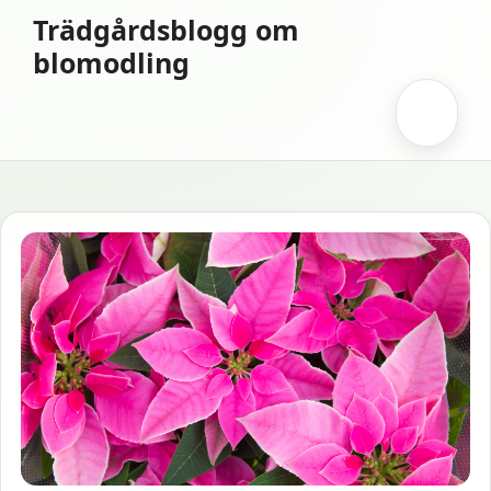
Hoppa
Trädgårdsblogg om
till
blomodling
innehåll
Meny