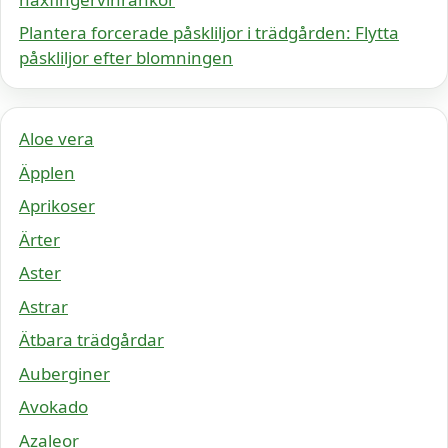
Plantera forcerade påskliljor i trädgården: Flytta
påskliljor efter blomningen
Aloe vera
Äpplen
Aprikoser
Ärter
Aster
Astrar
Ätbara trädgårdar
Auberginer
Avokado
Azaleor