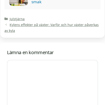
smak
Kategorier
Julstjärna
Kylens effekter på växter: Varför och hur växter påverkas
av kyla
Lämna en kommentar
Kommentar