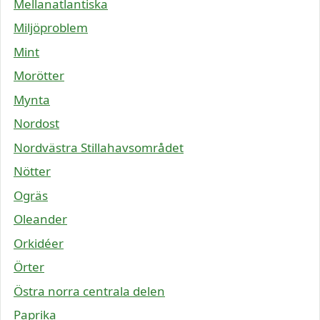
Mellanatlantiska
Miljöproblem
Mint
Morötter
Mynta
Nordost
Nordvästra Stillahavsområdet
Nötter
Ogräs
Oleander
Orkidéer
Örter
Östra norra centrala delen
Paprika