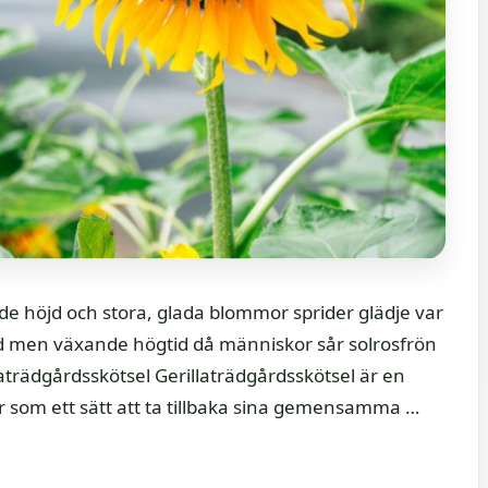
de höjd och stora, glada blommor sprider glädje var
d men växande högtid då människor sår solrosfrön
aträdgårdsskötsel Gerillaträdgårdsskötsel är en
r som ett sätt att ta tillbaka sina gemensamma …