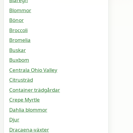
Blåregn
Blommor
Bönor
Broccoli
Bromelia
Buskar
Buxbom
Centrala Ohio Valley
Citrusträd
Container trädgårdar
Crepe Myrtle
Dahlia blommor
Djur
Dracaena-växter