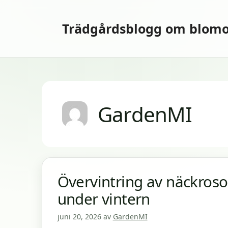
Hoppa
till
Trädgårdsblogg om blomo
innehåll
GardenMI
Övervintring av näckroso
under vintern
juni 20, 2026
av
GardenMI