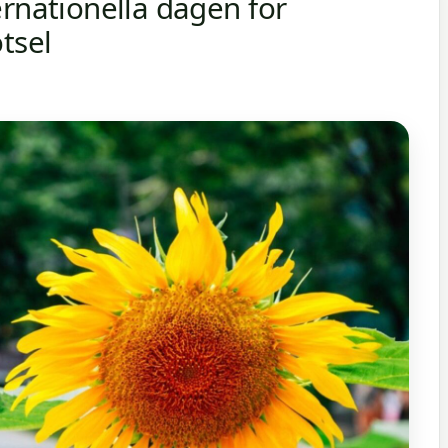
ernationella dagen för
tsel