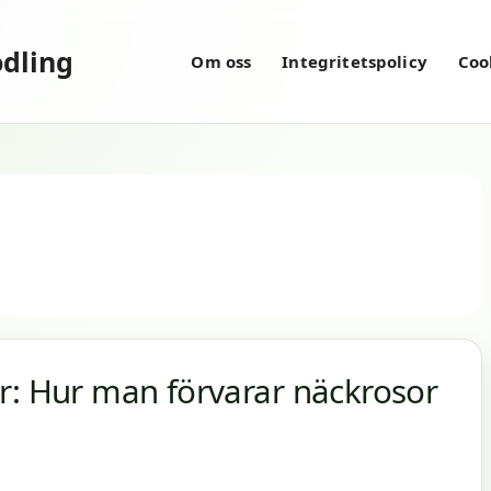
dling
Om oss
Integritetspolicy
Coo
r: Hur man förvarar näckrosor